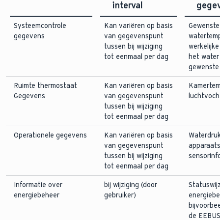
interval
gege
Systeemcontrole
Kan variëren op basis
Gewenste
gegevens
van gegevenspunt
watertemp
tussen bij wijziging
werkelijk
tot eenmaal per dag
het water
gewenste
Ruimte thermostaat
Kan variëren op basis
Kamertem
Gegevens
van gegevenspunt
luchtvoch
tussen bij wijziging
tot eenmaal per dag
Operationele gegevens
Kan variëren op basis
Waterdruk
van gegevenspunt
apparaats
tussen bij wijziging
sensorinf
tot eenmaal per dag
Informatie over
bij wijziging (door
Statuswij
energiebeheer
gebruiker)
energiebe
bijvoorbe
de EEBUS-