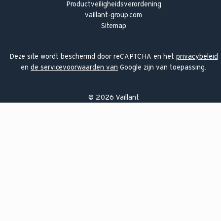
Productveiligheidsverordening
vaillant-group.com
Sitemap
Deze site wordt beschermd door reCAPTCHA en het
privacybeleid
en
de servicevoorwaarden van
Google zijn van toepassing.
©
2026
Vaillant